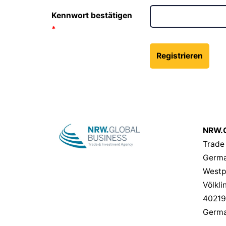
Kennwort bestätigen
NRW.G
Trade
Germa
Westp
Völkli
40219
Germ