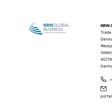
NRW.G
Trade
Germa
Westp
Völkli
40219
Germ
+
porta