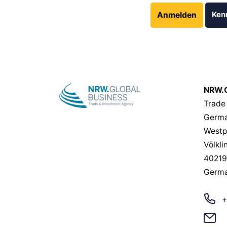
Ken
Anmelden
NRW.G
Trade
Germa
Westp
Völkli
40219
Germ
+