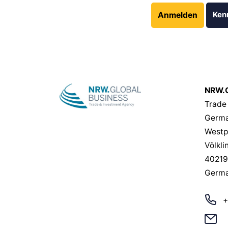
Ken
Anmelden
NRW.G
Trade
Germa
Westp
Völkli
40219
Germ
+