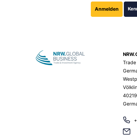
Ken
Anmelden
NRW.G
Trade
Germa
Westp
Völkli
40219
Germ
+